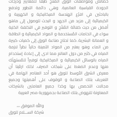
خصائص ومواصفات الورق المُنتج طبقاً للمعايير ودرجات
الجودة القياسية العالمية. وهي دائمة التطور وتدفع
بالباحثين في افرُع الهندسة الميكانيكية و الكهربية و
الكيميائية إلى مزيد من الجهد و البحث للوصول إلى ماهو
أفضل من حيث كفائة المُنتَج و التوفير في التكلفة الكلية
سواء في الخامات المُستخدمة و المواد الكيميائية و الطاقة
و العمالة البشرية. كما تحتاج صناعة الورق إلى كميات كبيرة
من الماء وهو يعتبر من المواد الثمينة حالياً نظراً لازمة
المياه في كثير من دول العالم مما ادى إلى إعادة إستخدام
المياه بالوسائل الكيميائية و الميكانيكية توفيراً للمُستهلَك
منها وعدم الضغط على شبكات الصرف. لذلك ارتئينا أن
معرض الشرق الأوسط للورق هو أحد العناصر الهامة في
التعريف بتلك الصناعة و الوقوف على أهميتها وجميع
مجالات التخصص بها وكذا جميع العاملين بالشركات
المعاونة للنهوض بتلك الصناعة بجمهورية مصر العربية
والله الموفق ،،،
شركة الســـلام للورق